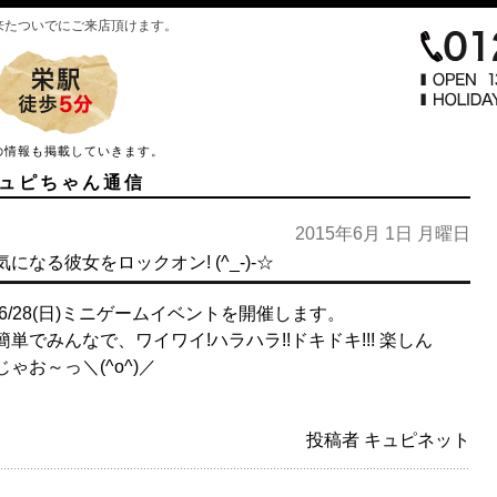
来たついでにご来店頂けます。
の情報も掲載していきます。
ュピちゃん通信
2015年6月 1日 月曜日
気になる彼女をロックオン! (^_-)-☆
6/28(日)ミニゲームイベントを開催します。
簡単でみんなで、ワイワイ!ハラハラ!!ドキドキ!!! 楽しん
じゃお～っ＼(^o^)／
投稿者 キュピネット