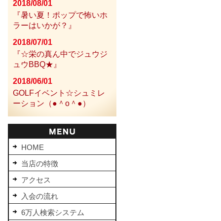
2018/08/01
『暑い夏！ポップで怖いホ
ラーはいかが？』
2018/07/01
『☆栄の真ん中でジュウジ
ュウBBQ★』
2018/06/01
GOLFイベント☆シュミレ
ーション（●＾o＾●）
HOME
当店の特徴
アクセス
入会の流れ
6万人検索システム