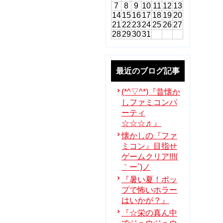
7
8
9
10
11
12
13
14
15
16
17
18
19
20
21
22
23
24
25
26
27
28
29
30
31
最近のブログ記事
(*^▽^*)『昔懐か
しファミコンパ
ーティ
☆☆☆♬』
懐かしの『ファ
ミコン』目指せ
ゲームクリア!!!(
｀ー´)ノ
『暑い夏！ポッ
プで怖いホラー
はいかが？』
『☆栄の真ん中