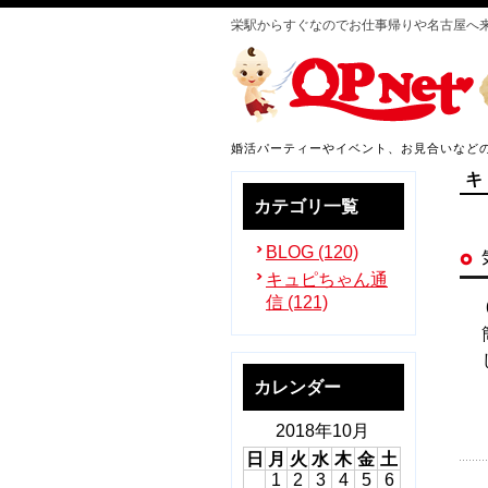
栄駅からすぐなのでお仕事帰りや名古屋へ
婚活パーティーやイベント、お見合いなど
キ
カテゴリ一覧
BLOG (120)
キュピちゃん通
信 (121)
カレンダー
2018年10月
日
月
火
水
木
金
土
1
2
3
4
5
6