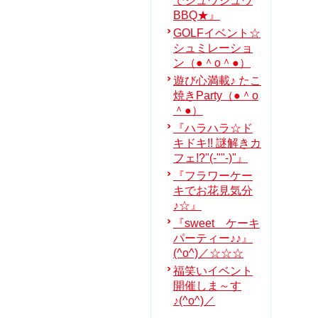
でジュウジュウ
BBQ★』
GOLFイベント☆
シュミレーショ
ン（●＾o＾●）
遊び心満載♪ たこ
焼きParty（●＾o
＾●）
『ハラハラ☆ド
キドキ!! 謎解きカ
フェ!?"(-""-)"』
『フラワーケー
キでお花見気分
♪☆』
『sweet ケーキ
パーティー♪♪』
(^o^)／☆☆☆
福笑いイベント
開催しま～す
♪(^o^)／