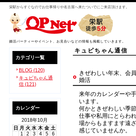
栄駅からすぐなのでお仕事帰りや名古屋へ来たついでにご来店頂けます。
婚活パーティーやイベント、お見合いなどの情報も掲載していきます。
キュピちゃん通信
カテゴリ一覧
BLOG (120)
きぜわしい年末、会
キュピちゃん通
婚活
信 (121)
来年のカレンダーや
います。
カレンダー
何かときぜわしい季
仕事や私用にとらわ
2018年10月
場からもますます遠
日
月
火
水
木
金
土
感じていませんか。
1
2
3
4
5
6