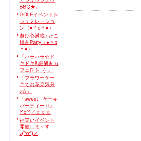
でジュウジュウ
BBQ★』
GOLFイベント☆
シュミレーショ
ン（●＾o＾●）
遊び心満載♪ たこ
焼きParty（●＾o
＾●）
『ハラハラ☆ド
キドキ!! 謎解きカ
フェ!?"(-""-)"』
『フラワーケー
キでお花見気分
♪☆』
『sweet ケーキ
パーティー♪♪』
(^o^)／☆☆☆
福笑いイベント
開催しま～す
♪(^o^)／