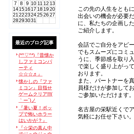
7
8
9
10
11
12
13
この先の人生をとも
14
15
16
17
18
19
20
21
22
23
24
25
26
27
出会いの機会が必要
28
29
30
31
に、私たちの企画し
ご紹介します。
最近のブログ記事
会話でご自分をアピ
でもスムーズにコミ
(*^▽^*)『昔懐か
うに、季節感を取り
しファミコンパ
で楽しく盛り上がっ
ーティ
おります。
☆☆☆♬』
また、パートナーを
懐かしの『ファ
員様だけが参加して
ミコン』目指せ
ゲームクリア!!!(
ご参加いただけます
｀ー´)ノ
『暑い夏！ポッ
名古屋の栄駅近くで
プで怖いホラー
気軽にお任せ下さい
はいかが？』
『☆栄の真ん中